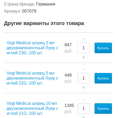
Страна бренда:
Германия
Артикул:
007079
Другие варианты этого товара
-
Vogt Medical шприц 2 мл
847
двухкомпонентный Луер с
Купить
руб.
иглой 23G, 100 шт.
+
-
Vogt Medical шприц 5 мл
449
двухкомпонентный Луер с
Купить
руб.
иглой 22G, 100 шт.
+
-
Vogt Medical шприц 10 мл
1345
двухкомпонентный Луер с
Купить
руб.
иглой 21G, 100 шт.
+