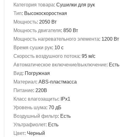
Категория товара
:
Сушилки для рук
Тип
:
Высокоскоростная
Мощность
:
2050 Вт
Мощность двигателя
:
850 Вт
Мощность нагревательного элемента
:
1200 Вт
Время сушки рук
:
10 с
Скорость воздушного потока
:
95 м/с
Автоматическое включение/выключение
:
Есть
Вид
:
Погружная
Материал
:
ABS-пластмасса
Питание
:
220В
Класс влагозащиты
:
IPx1
Уровень шума
:
70 дБ
Воздушный фильтр
:
Есть
Ультрафиолет
:
Есть
Цвет
:
Черный