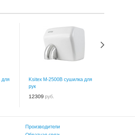
 для
Ksitex M-2500B сушилка для
Ksitex 
рук
высокос
для рук
12309
руб.
10354
ру
Производители
Обратная связь