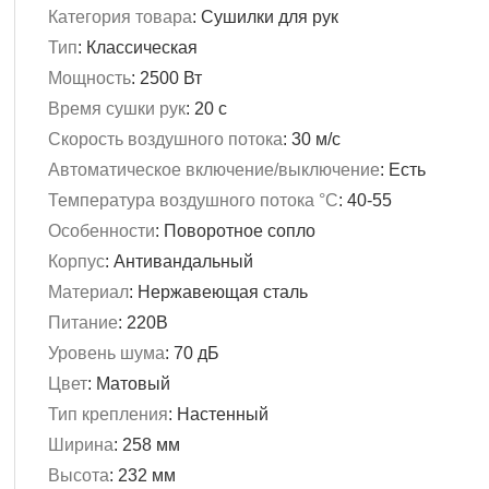
Категория товара
:
Сушилки для рук
Тип
:
Классическая
Мощность
:
2500 Вт
Время сушки рук
:
20 с
Скорость воздушного потока
:
30 м/с
Автоматическое включение/выключение
:
Есть
Температура воздушного потока °C
:
40-55
Особенности
:
Поворотное сопло
Корпус
:
Антивандальный
Материал
:
Нержавеющая сталь
Питание
:
220В
Уровень шума
:
70 дБ
Цвет
:
Матовый
Тип крепления
:
Настенный
Ширина
:
258 мм
Высота
:
232 мм