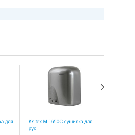
ка для
Ksitex M-1650C сушилка для
Ksitex U
рук
сушилка 