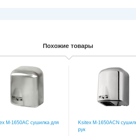
Похожие товары
tex M-1650AC сушилка для
Ksitex M-1650ACN сушил
рук