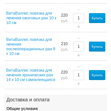
-
ВитаВаллис повязка для
220
лечения ожоговых ран 10 х
Купить
руб.
10 см
+
-
ВитаВаллис повязка для
210
лечения
Купить
послеоперационных ран 9
руб.
х 10 см
+
-
ВитаВаллис повязка для
220
лечения хронических ран
Купить
руб.
14 х 10 см самоклеящаяся
+
Доставка и оплата
Общие условия