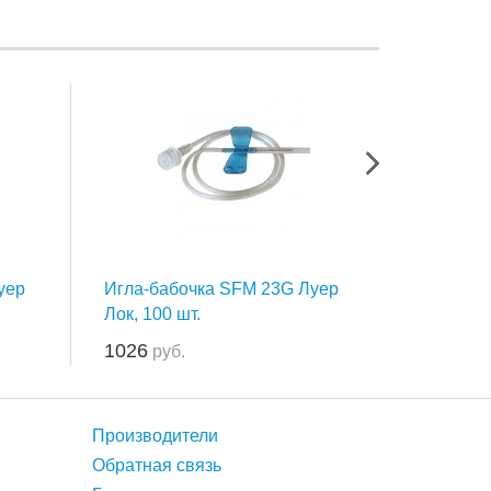
уер
Игла-бабочка SFM 23G Луер
Игла-ба
Лок, 100 шт.
Лок, 100 
1026
1026
руб.
руб
Производители
Обратная связь