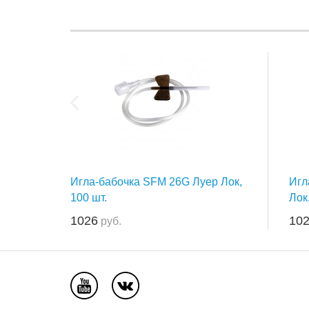
Игла-бабочка SFM 26G Луер Лок,
Игл
100 шт.
Лок
1026
10
руб.