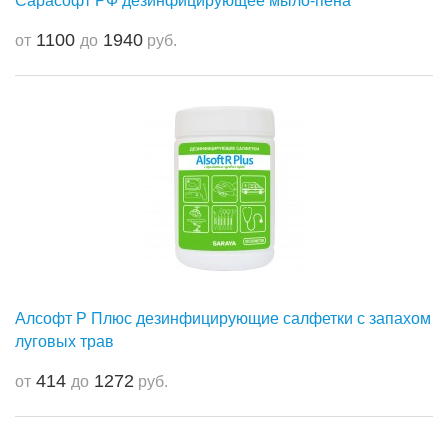
Сарасофт РФ дезинфицирующее мыло-пена
1100
1940
от
до
руб.
Алсофт Р Плюс дезинфицирующие салфетки с запахом
луговых трав
414
1272
от
до
руб.