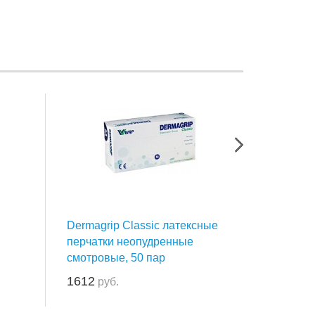
Dermagrip Classic латексные
Epic SG 
перчатки неопудренные
перчатки
смотровые, 50 пар
неопудр
пар
1612
руб.
2662
руб