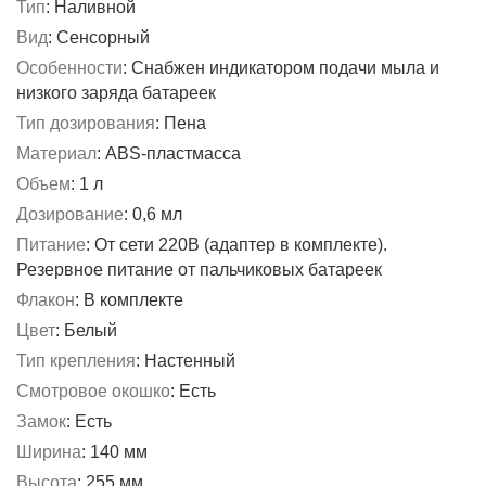
Тип
:
Наливной
Вид
:
Сенсорный
Особенности
:
Снабжен индикатором подачи мыла и
низкого заряда батареек
Тип дозирования
:
Пена
Материал
:
ABS-пластмасса
Объем
:
1 л
Дозирование
:
0,6 мл
Питание
:
От сети 220В (адаптер в комплекте).
Резервное питание от пальчиковых батареек
Флакон
:
В комплекте
Цвет
:
Белый
Тип крепления
:
Настенный
Смотровое окошко
:
Есть
Замок
:
Есть
Ширина
:
140 мм
Высота
:
255 мм